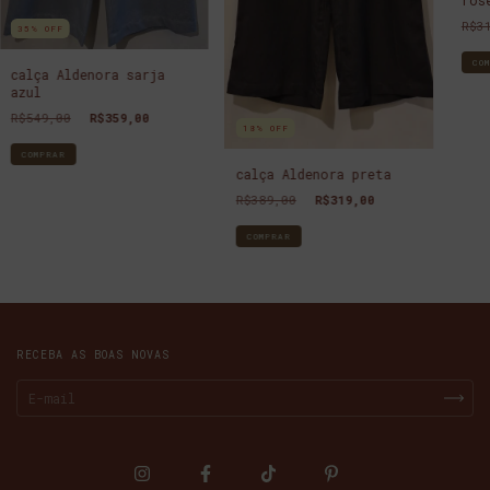
R$3
35
%
OFF
CO
calça Aldenora sarja
azul
R$549,00
R$359,00
18
%
OFF
COMPRAR
calça Aldenora preta
R$389,00
R$319,00
COMPRAR
RECEBA AS BOAS NOVAS