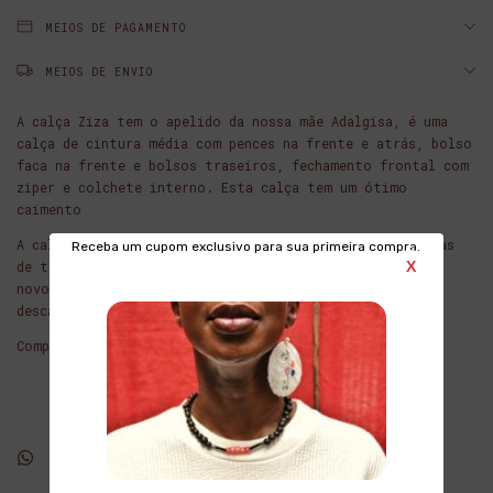
MEIOS DE PAGAMENTO
MEIOS DE ENVIO
A calça Ziza tem o apelido da nossa mãe Adalgisa, é uma
calça de cintura média com pences na frente e atrás, bolso
faca na frente e bolsos traseiros, fechamento frontal com
ziper e colchete interno. Esta calça tem um ótimo
caimento
A calça é confeccionada de tecido reciclado - são aparas
Receba um cupom exclusivo para sua primeira compra.
de tecidos que são desfibradas e retecidas, criando um
X
novo tecido e evitando que estas sobras sejam
descartadas.
Composição 100% algodão