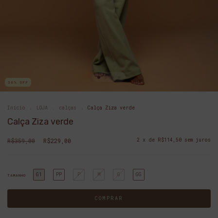
36
%
OFF
Início
.
LOJA
.
calças
.
Calça Ziza verde
Calça Ziza verde
R$359,00
R$229,00
2
x de
R$114,50
sem juros
G1
PP
P
M
G
GG
TAMANHO