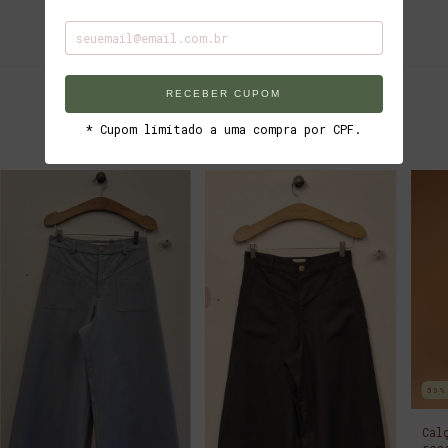
RECEBER CUPOM
Produtos similares
* Cupom limitado a uma compra por CPF.
53
Cal
ros